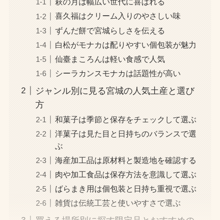
萩の月は幅広い世代に喜ばれる
喜久福はクリーム入りのやさしい味
ずんだ餅で宮城らしさを伝える
白松がモナカは配りやすい個包装が魅力
仙臺まころんは軽い食感で人気
シーラカンスモナカは話題性が高い
ジャンル別に見る宮城の人気土産と選び
方
和菓子は季節と保存をチェックして選ぶ
洋菓子は見た目と日持ちのバランスで選
ぶ
海産加工品は原材料と製造地を確認する
肉や加工食品は保存方法を意識して選ぶ
ばらまき用は個包装と日持ち重視で選ぶ
雑貨は伝統工芸と使いやすさで選ぶ