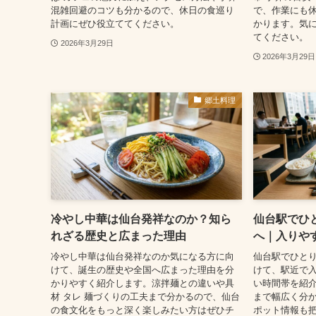
混雑回避のコツも分かるので、休日の食巡り
で、作業にも
計画にぜひ役立ててください。
かります。気
てください。
2026年3月29日
2026年3月29日
郷土料理
冷やし中華は仙台発祥なのか？知ら
仙台駅でひ
れざる歴史と広まった理由
へ｜入りや
冷やし中華は仙台発祥なのか気になる方に向
仙台駅でひと
けて、誕生の歴史や全国へ広まった理由を分
けて、駅近で
かりやすく紹介します。涼拌麺との違いや具
い時間帯を紹介
材 タレ 麺づくりの工夫まで分かるので、仙台
まで幅広く分か
の食文化をもっと深く楽しみたい方はぜひチ
ポット情報も