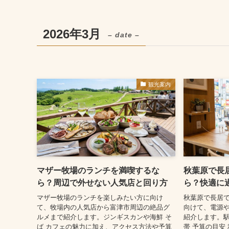
2026年3月
– date –
観光案内
マザー牧場のランチを満喫するな
秋葉原で長
ら？周辺で外せない人気店と回り方
ら？快適に
マザー牧場のランチを楽しみたい方に向け
秋葉原で長居
て、牧場内の人気店から富津市周辺の絶品グ
向けて、電源や
ルメまで紹介します。ジンギスカンや海鮮 そ
紹介します。
ば カフェの魅力に加え、アクセス方法や予算
帯 予算の目安