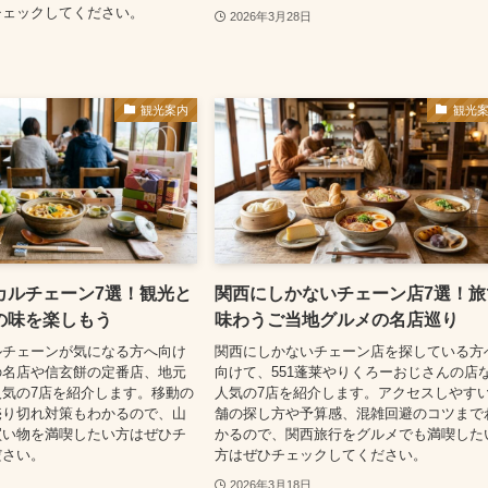
チェックしてください。
2026年3月28日
観光案内
観光
カルチェーン7選！観光と
関西にしかないチェーン店7選！旅
の味を楽しもう
味わうご当地グルメの名店巡り
ルチェーンが気になる方へ向け
関西にしかないチェーン店を探している方
の名店や信玄餅の定番店、地元
向けて、551蓬莱やりくろーおじさんの店
気の7店を紹介します。移動の
人気の7店を紹介します。アクセスしやす
売り切れ対策もわかるので、山
舗の探し方や予算感、混雑回避のコツまで
買い物を満喫したい方はぜひチ
かるので、関西旅行をグルメでも満喫した
ださい。
方はぜひチェックしてください。
2026年3月18日