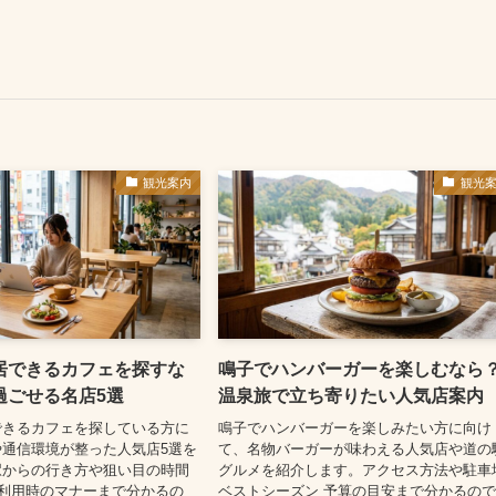
観光案内
観光
居できるカフェを探すな
鳴子でハンバーガーを楽しむなら
過ごせる名店5選
温泉旅で立ち寄りたい人気店案内
できるカフェを探している方に
鳴子でハンバーガーを楽しみたい方に向け
通信環境が整った人気店5選を
て、名物バーガーが味わえる人気店や道の
駅からの行き方や狙い目の時間
グルメを紹介します。アクセス方法や駐車
 利用時のマナーまで分かるの
ベストシーズン 予算の目安まで分かるの