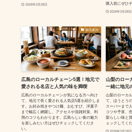
購入前にぜひ
2026年3月28日
2026年3月28日
観光案内
広島のローカルチェーン5選！地元で
山梨のロー
愛される名店と人気の味を満喫
一緒に地元
広島のローカルチェーンが気になる方へ向け
山梨のローカ
て、地元で長く愛される人気店5選を紹介しま
て、ほうとう
す。お好み焼きやつけ麺、おむすび、洋菓子
スーパーまで人
まで幅広く網羅し、アクセスや混雑対策、利
コツや予算、
用のコツもわかります。広島らしい食の魅力
梨らしい味と
を楽しみたい方はぜひチェックしてくださ
ェックしてく
い。
2026年3月18日