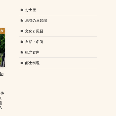
お土産
地域の豆知識
文化と風習
名所
自然・名所
観光案内
郷土料理
知
、
特徴
仙
意
方