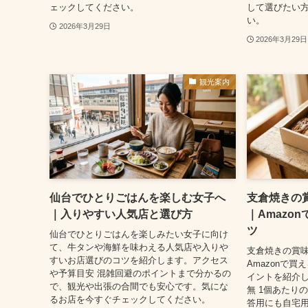
ェックしてください。
して選びたい
い。
2026年3月29日
2026年3月29日
観光案内
仙台でひとりごはんを楽しむ女子へ
支倉焼きの
｜入りやすい人気店と選び方
｜Amazo
ツ
仙台でひとりごはんを楽しみたい女子に向け
て、牛タンや海鮮を味わえる人気店や入りや
支倉焼きの賞
すいお店選びのコツを紹介します。アクセス
Amazonで
や予算目安 混雑回避のポイントまで分かるの
イントを紹介
で、観光や出張の合間でも安心です。気にな
無 1個あたり
るお店を今すぐチェックしてください。
答用にも自宅