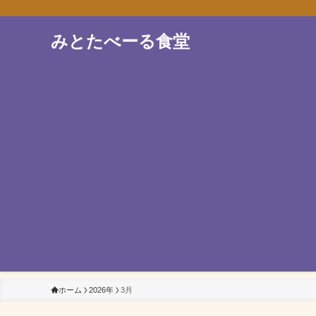
みとたべーる食堂
ホーム
2026年
3月