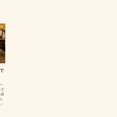
案内
で
へ
など
い店
わ
い