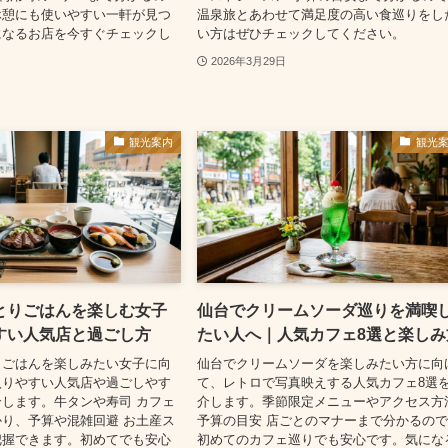
休憩にも使いやすい一軒が見つ
温泉旅とあわせて満足度の高い食巡りをし
になるお店を今すぐチェックし
い方はぜひチェックしてください。
2026年3月29日
観光案内
観光
とりごはんを楽しむ女子
仙台でクリームソーダ巡りを満喫
すい人気店と過ごし方
たい人へ｜人気カフェ8選と楽しみ
りごはんを楽しみたい女子に向
仙台でクリームソーダを楽しみたい方に向
入りやすい人気店や過ごしやす
て、レトロで写真映えする人気カフェ8選
します。牛タンや寿司 カフェ
介します。季節限定メニューやアクセス方
り、予算や混雑回避 お土産ス
予算の目安 店ごとのマナーまで分かるの
把握できます。初めてでも安心
初めてのカフェ巡りでも安心です。気にな