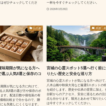
方はぜひチェックしてくださ
一杯を今すぐチェックしてください。
2026年3月28日
お土産
自然・
賞味期限が気になる方へ
宮城の心霊スポット5選へ行く前に
nで選ぶ人気8選と保存のコ
りたい歴史と安全な巡り方
宮城の心霊スポットが気になる方へ向けて
八木山橋や秋保大滝など厳選5スポットの
味期限が気になる方に向けて、
を紹介します。歴史や伝承の背景に加え、
買える人気8選の選び方や保存のポ
台駅からのアクセス、安全に巡るための注
します。配送日数や個包装の有
点も分かります。観光とあわせて知りたい
の価格比較まで分かるので、贈
は今すぐチェックしてください。
用にも失敗しにくくなります。