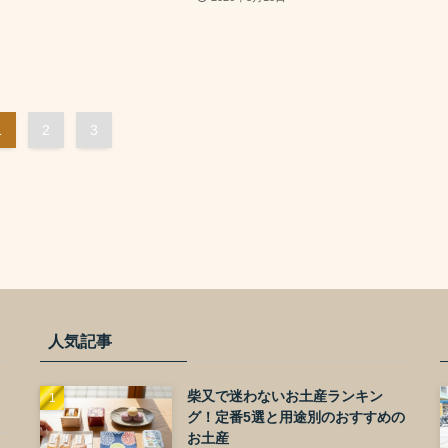
1
2
3
人気記事
柴又で迷わないお土産ランキン
グ！定番5選と用途別のおすすめの
お土産